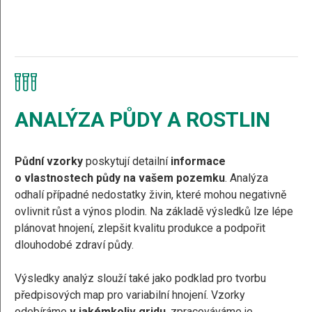
ANALÝZA PŮDY A ROSTLIN
Půdní vzorky
poskytují detailní
informace
o vlastnostech půdy na vašem pozemku
. Analýza
odhalí případné nedostatky živin, které mohou negativně
ovlivnit růst a výnos plodin. Na základě výsledků lze lépe
plánovat hnojení, zlepšit kvalitu produkce a podpořit
dlouhodobé zdraví půdy.
Výsledky analýz slouží také jako podklad pro tvorbu
předpisových map pro variabilní hnojení. Vzorky
odebíráme
v jakémkoliv gridu
, zpracováváme je