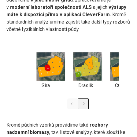
v
moderní laboratoři společnosti ALS
a jejich
výstupy
máte k dispozici přímo v aplikaci CleverFarm.
Kromě
standardních analýz umíme zajistit také další typy rozborů
včetně fyzikálních vlastností půdy.
pH
Síra
Draslík
COx
Kromě půdních vzorků provádíme také
rozbory
nadzemní biomasy
, tzv. listové analýzy, které slouží ke