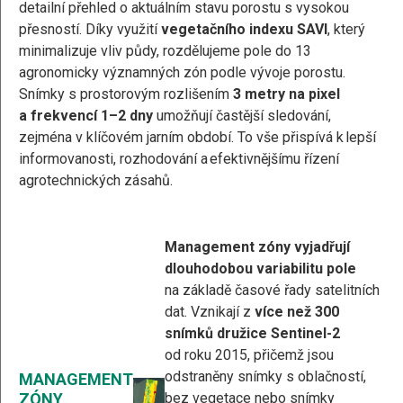
detailní přehled o aktuálním stavu porostu s vysokou
přesností. Díky využití
vegetačního indexu SAVI
, který
minimalizuje vliv půdy, rozdělujeme pole do 13
agronomicky významných zón podle vývoje porostu.
Snímky s prostorovým rozlišením
3 metry na pixel
a frekvencí 1–2 dny
umožňují častější sledování,
zejména v klíčovém jarním období. To vše přispívá k lepší
informovanosti, rozhodování a efektivnějšímu řízení
agrotechnických zásahů.
Management zóny
vyjadřují
dlouhodobou variabilitu pole
na základě časové řady satelitních
dat. Vznikají z
více než 300
snímků
družice Sentinel-2
od roku 2015, přičemž jsou
odstraněny snímky s oblačností,
MANAGEMENT
ZÓNY
bez vegetace nebo snímky