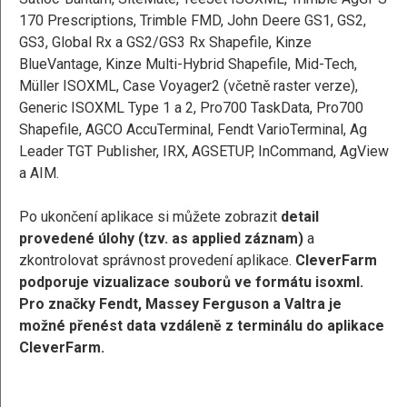
170 Prescriptions, Trimble FMD, John Deere GS1, GS2,
GS3, Global Rx a GS2/GS3 Rx Shapefile, Kinze
BlueVantage, Kinze Multi-Hybrid Shapefile, Mid-Tech,
Müller ISOXML, Case Voyager2 (včetně raster verze),
Generic ISOXML Type 1 a 2, Pro700 TaskData, Pro700
Shapefile, AGCO AccuTerminal, Fendt VarioTerminal, Ag
Leader TGT Publisher, IRX, AGSETUP, InCommand, AgView
a AIM.
‍Po ukončení aplikace si můžete zobrazit
detail
provedené úlohy (tzv. as applied záznam)
a
zkontrolovat správnost provedení aplikace.
CleverFarm
podporuje vizualizace souborů ve formátu isoxml.
Pro značky
Fendt, Massey Ferguson a Valtra je
možné přenést data vzdáleně z terminálu do aplikace
CleverFarm.