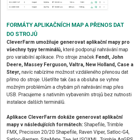
FORMÁTY APLIKAČNÍCH MAP A PŘENOS DAT
DO STROJŮ
CleverFarm umožňuje generovat aplikační mapy pro
všechny typy terminálů,
které podporují nahrávání map
pro variabilní aplikace.
Pro stroje značek
Fendt, John
Deere, Massey Ferguson, Valtra, New Holland, Case a
Steyr,
navíc nabízíme možnost vzdáleného přenosu dat
přímo do stroje. Ušetříte tak čas a obsluha se vyhne
možným problémům a chybám při nahrávání map přes
USB. Pracujeme s nativním vybavením strojů bez nutnosti
instalace dalších terminálů.
Aplikace CleverFarm dokáže generovat aplikační
mapy v následujících formátech:
Shapefile, Trimble
FMX, Precision 20/20 Shapefile, Raven Viper, Satloc-G4,
Satloc-Bantam, SiteMate, TeeJet ISOXML, Trimble AgGPS