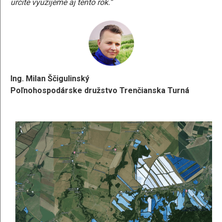
určite využijeme aj tento rok.“
Ing. Milan Ščigulinský
Poľnohospodárske družstvo Trenčianska Turná