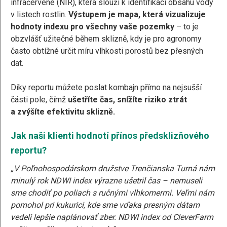
infračervené (NIR), která slouží k identifikaci obsahu vody
v listech rostlin.
Výstupem je mapa, která vizualizuje
hodnoty indexu pro všechny vaše pozemky
– to je
obzvlášť užitečné během sklizně, kdy je pro agronomy
často obtížné určit míru vlhkosti porostů bez přesných
dat.
Díky reportu můžete poslat kombajn přímo na nejsušší
části pole, čímž
ušetříte čas, snížíte riziko ztrát
a zvýšíte efektivitu sklizně.
Jak naši klienti hodnotí přínos předsklizňového
reportu?
„V Poľnohospodárskom družstve Trenčianska Turná nám
minulý rok NDWI index výrazne ušetril čas – nemuseli
sme chodiť po poliach s ručnými vlhkomermi. Veľmi nám
pomohol pri kukurici, kde sme vďaka presným dátam
vedeli lepšie naplánovať zber. NDWI index od CleverFarm