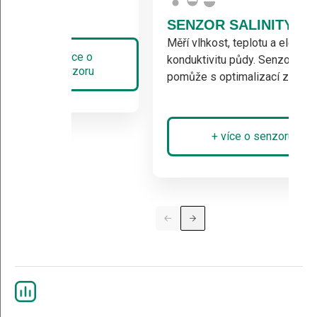
SENZOR SALINITY
Měří vlhkost, teplotu a elektri
+ více o
konduktivitu půdy. Senzor vám
senzoru
pomůže s optimalizací závlah.
+ více o senzoru