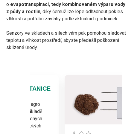
o
evapotranspiraci, tedy kombinovaném výparu vody
z půdy a rostlin
, díky čemuž lze lépe odhadnout pokles
vlhkosti a potřebu závlahy podle aktuálních podmínek.
Senzory ve skladech a silech vám pak pomohou sledovat
teplotu a vlhkost prostředí, abyste předešli poškození
sklizené úrody.
METEOSTANICE
PLUS
Plánujte své agro
aktivity na základě
všech naměřených
meteorologických
podmínek.