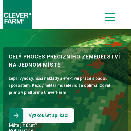
CELÝ PROCES PRECIZNÍHO ZEMĚDĚLSTVÍ
NA JEDNOM MÍSTĚ
Lepší výnosy, nižší náklady a efektivní práce s půdou
i porostem. Každý hektar můžete řídit a optimalizovat
přímo v platformě CleverFarm.
Vyzkoušet aplikaci
Máte již účet?
Přihlásit se