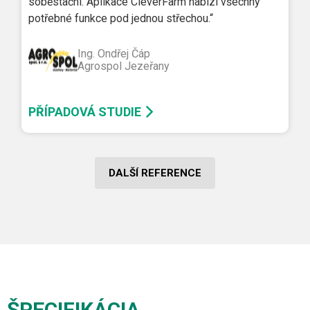
soběstační. Aplikace CleverFarm nabízí všechny
potřebné funkce pod jednou střechou.“
Ing. Ondřej Čáp
Agrospol Jezeřany
PŘÍPADOVÁ STUDIE
DALŠÍ REFERENCE
ŠPECIFIKÁCIA