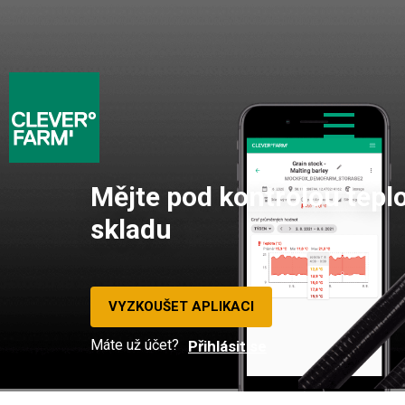
Mějte pod kontrolou tepl
skladu
VYZKOUŠET APLIKACI
Máte už účet?
Přihlásit se