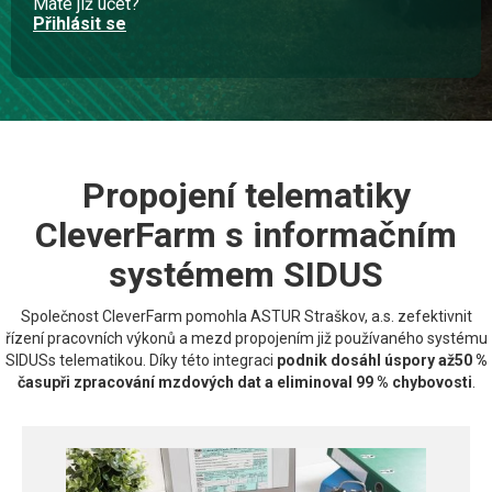
Máte již účet?
Přihlásit se
Propojení telematiky
CleverFarm s informačním
systémem SIDUS
Společnost CleverFarm pomohla ASTUR Straškov, a.s. zefektivnit
řízení pracovních výkonů a mezd propojením již používaného systému
SIDUSs telematikou. Díky této integraci
podnik dosáhl úspory až50 %
časupři zpracování mzdových dat a eliminoval 99 % chybovosti
.