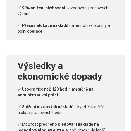
✅
99% snížení chybovosti
v zadávání pracovních
výkonů
✅
Přesná alokace nákladů
na jednotlivé plodiny a
polní operace
Výsledky a
ekonomické dopady
✅ Úspora více než
120 hodin
měsíčně na
administrativní práci
✅
Snížení mzdových nákladů
díky efektivnější
alokaci pracovních hodin
✅ Možnost
přesného sledování nákladů na
jednotlivé plodiny a stroje
, což umožňuje lepší