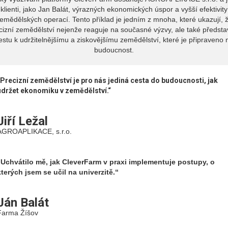
klienti, jako Jan Balát, výrazných ekonomických úspor a vyšší efektivity
emědělských operací. Tento příklad je jedním z mnoha, které ukazují, 
cizní zemědělství nejenže reaguje na současné výzvy, ale také předsta
estu k udržitelnějšímu a ziskovějšímu zemědělství, které je připraveno 
budoucnost.
„Precizní zemědělství je pro nás jediná cesta do budoucnosti, jak
udržet ekonomiku v zemědělství.“
Jiří Ležal
AGROAPLIKACE, s.r.o.
„Uchvátilo mě, jak CleverFarm v praxi implementuje postupy, o
kterých jsem se učil na univerzitě.“
Ján Balát
Farma Žíšov