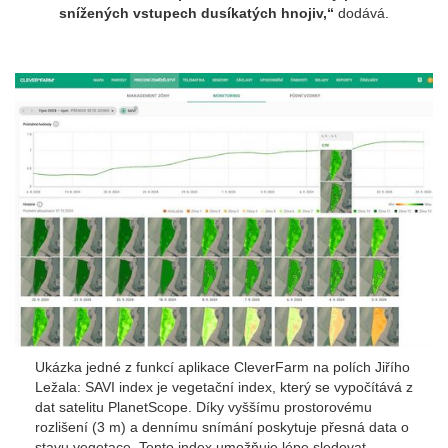
snížených vstupech dusíkatých hnojiv,“
dodává.
Ukázka jedné z funkcí aplikace CleverFarm na polích Jiřího
Ležala: SAVI index je vegetační index, který se vypočítává z
dat satelitu PlanetScope. Díky vyššímu prostorovému
rozlišení (3 m) a dennímu snímání poskytuje přesná data o
stavu vegetace. Tento index umožňuje lépe sledovat