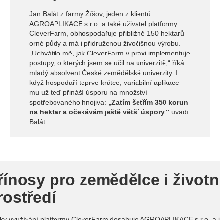
Jan Balát z farmy Žíšov, jeden z klientů
AGROAPLIKACE s.r.o. a také uživatel platformy
CleverFarm, obhospodařuje přibližně 150 hektarů
orné půdy a má i přidruženou živočišnou výrobu.
„Uchvátilo mě, jak CleverFarm v praxi implementuje
postupy, o kterých jsem se učil na univerzitě,“ říká
mladý absolvent České zemědělské univerzity. I
když hospodaří teprve krátce, variabilní aplikace
mu už teď přináší úsporu na množství
spotřebovaného hnojiva:
„Zatím šetřím 350 korun
na hektar a očekávám ještě větší úspory,“
uvádí
Balát.
řínosy pro zemědělce i životn
rostředí
ky využívání platformy CleverFarm dosahuje AGROAPLIKACE s.r.o. a j