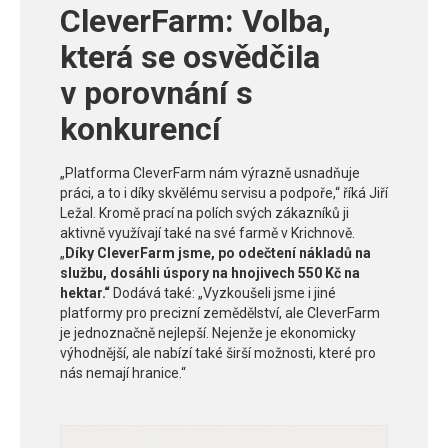
CleverFarm: Volba,
která se osvědčila
v porovnání s
konkurencí
„Platforma CleverFarm nám výrazně usnadňuje
práci, a to i díky skvělému servisu a podpoře,“ říká Jiří
Ležal. Kromě prací na polích svých zákazníků ji
aktivně využívají také na své farmě v Krichnově.
„
Díky CleverFarm jsme, po odečtení nákladů na
službu, dosáhli úspory na hnojivech 550 Kč na
hektar.“
Dodává také: „Vyzkoušeli jsme i jiné
platformy pro precizní zemědělství, ale CleverFarm
je jednoznačně nejlepší. Nejenže je ekonomicky
výhodnější, ale nabízí také širší možnosti, které pro
nás nemají hranice.“