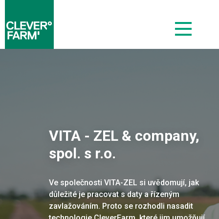
VITA - ZEL & company,
spol. s r.o.
Ve společnosti VITA-ZEL si uvědomují, jak
důležité je pracovat s daty a řízeným
zavlažováním. Proto se rozhodli nasadit
technologie CleverFarm, které jim umožňují