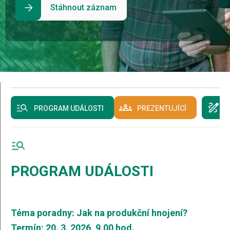
Stáhnout záznam
PROGRAM UDÁLOSTI
PREZENTUJÍCÍ
R
PROGRAM UDÁLOSTI
Téma poradny: Jak na produkční hnojení?
Termín: 20. 3. 2026, 9.00 hod.