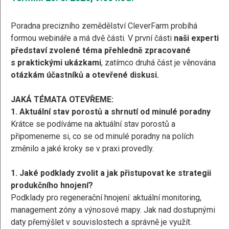
Poradna precizního zemědělství CleverFarm probíhá
formou webináře a má dvě části. V první části
naši experti
představí zvolené téma přehledně zpracované
s praktickými ukázkami
, zatímco druhá část je věnována
otázkám účastníků a otevřené diskusi.
JAKÁ TÉMATA OTEVŘEME:
1. Aktuální stav porostů a shrnutí od minulé poradny
Krátce se podíváme na aktuální stav porostů a
připomeneme si, co se od minulé poradny na polích
změnilo a jaké kroky se v praxi provedly.
1. Jaké podklady zvolit a jak přistupovat ke strategii
produkčního hnojení?
Podklady pro regenerační hnojení: aktuální monitoring,
management zóny a výnosové mapy. Jak nad dostupnými
daty přemýšlet v souvislostech a správně je využít.