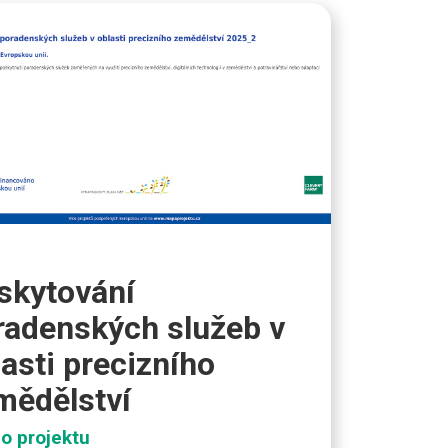
skytování
radenských služeb v
lasti precizního
mědělství
 o projektu