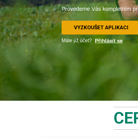
Provedeme Vás kompletním pr
VYZKOUŠET APLIKACI
Máte již účet?
Přihlásit se
CE