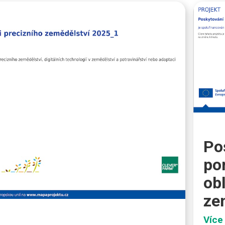
Po
po
ob
ze
Více