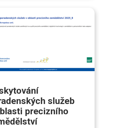
skytování
radenských služeb
blasti precizního
mědělství