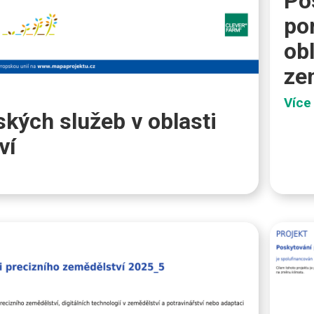
Po
po
ob
ze
Více
kých služeb v oblasti
ví