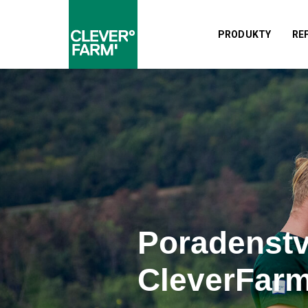
PRODUKTY
RE
Poradenstv
CleverFarm