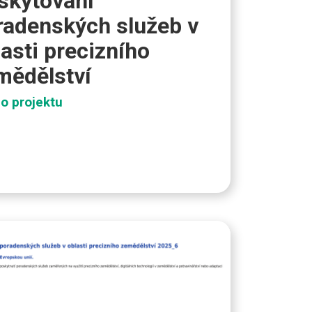
skytování
radenských služeb v
lasti precizního
mědělství
 o projektu