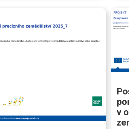
Po
po
v o
ze