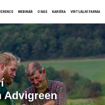
FERENCE
WEBINÁŘ
O NÁS
KARIÉRA
VIRTUÁLNÍ FARMA
í
 Advigreen