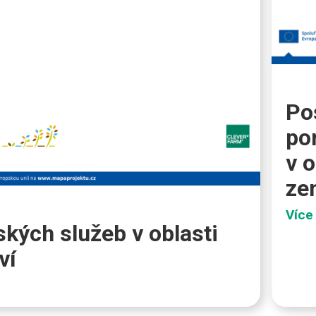
Po
po
v o
ze
Více
kých služeb v oblasti
ví