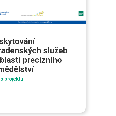
skytování
radenských služeb
blasti precizního
mědělství
 o projektu