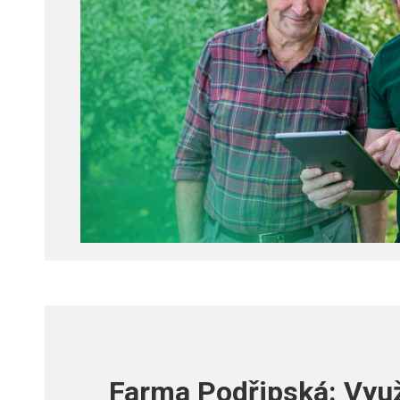
Farma Podřipská: Využi