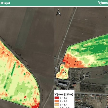
á mapa
Výnos