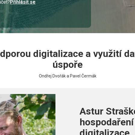
účet?
Přihlásit se
orou digitalizace a využití dat
úspoře
Ondřej Dvořák a Pavel Čermák
Astur Strašk
hospodaření
digitalizace