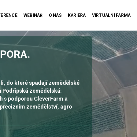
FERENCE
WEBINÁŘ
O NÁS
KARIÉRA
VIRTUÁLNÍ FARMA
SPORA.
li, do které spadají zemědělské
 a Podřipská zemědělská:
ch s podporou CleverFarm a
 precizním zemědělství, agro