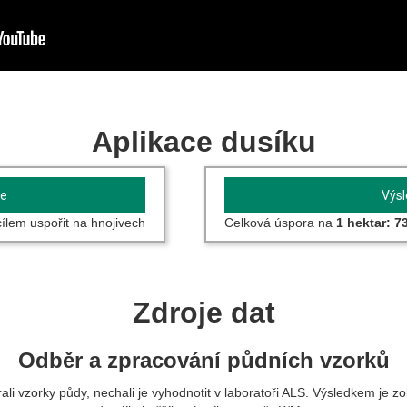
Aplikace dusíku
ie
Výs
 cílem uspořit na hnojivech
Celková úspora na
1 hektar: 7
Zdroje dat
Odběr a zpracování půdních vzorků
li vzorky půdy, nechali je vyhodnotit v laboratoři ALS. Výsledkem je z