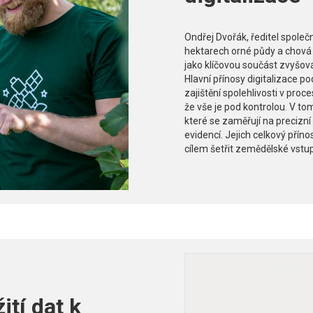
Ondřej Dvořák, ředitel společ
hektarech orné půdy a chová 
jako klíčovou součást zvyšová
Hlavní přínosy digitalizace p
zajištění spolehlivosti v proc
že vše je pod kontrolou. V t
které se zaměřují na precizní
evidencí. Jejich celkový přín
cílem šetřit zemědělské vstup
tí dat k