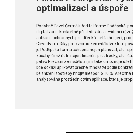
optimalizaci a úspoře
Podobně Pavel Čermák, ředitel farmy Podřipská, p
digitalizace, konkrétně při sledování a evidenci různýc
aplikace ochranných prostředků, setí a hnojení, pros
CleverFarm. Díky preciznímu zemědělství, které po
je Podřipská farma schopna nejen plánovat, ale i s
zásahy, čímž šetří nejen finanční prostředky, ale i č
palivo.Precizní zemědělství jim také umožňuje ušetři
kde dokáží aplikovat přesné množství podle konkrét
ke snížení spotřeby hnojiv alespoň o 10 %. Všechna 
analyzována prostřednictvím aplikace, která je propo