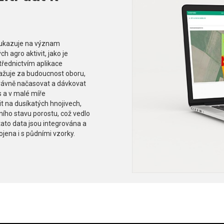
oukazuje na význam
h agro aktivit, jako je
třednictvím aplikace
važuje za budoucnost oboru,
právně načasovat a dávkovat
as a v malé míře
t na dusíkatých hnojivech,
ního stavu porostu, což vedlo
tato data jsou integrována a
jena i s půdními vzorky.