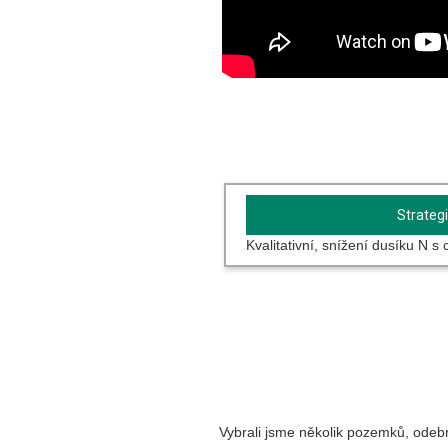
Strateg
Kvalitativní, snížení dusíku N s
Vybrali jsme několik pozemků, odebra