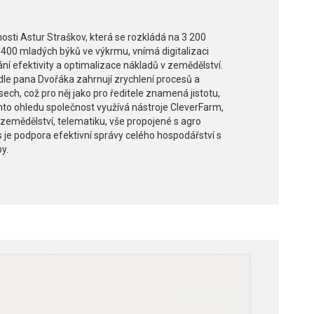
nosti Astur Straškov, která se rozkládá na 3 200
400 mladých býků ve výkrmu, vnímá digitalizaci
ní efektivity a optimalizace nákladů v zemědělství.
odle pana Dvořáka zahrnují zrychlení procesů a
esech, což pro něj jako pro ředitele znamená jistotu,
omto ohledu společnost využívá nástroje CleverFarm,
 zemědělství, telematiku, vše propojené s agro
os je podpora efektivní správy celého hospodářství s
y.